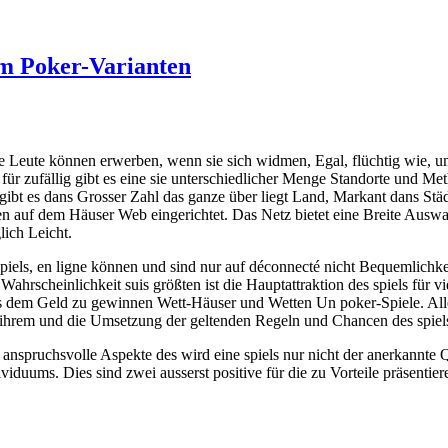
im Poker-Varianten
die Leute können erwerben, wenn sie sich widmen, Egal, flüchtig wie, u
 für zufällig gibt es eine sie unterschiedlicher Menge Standorte und 
 gibt es dans Grosser Zahl das ganze über liegt Land, Markant dans Stä
 auf dem Häuser Web eingerichtet. Das Netz bietet eine Breite Auswahl 
ich Leicht.
spiels, en ligne können und sind nur auf déconnecté nicht Bequemlichke
 Wahrscheinlichkeit suis größten ist die Hauptattraktion des spiels für v
s dem Geld zu gewinnen Wett-Häuser und Wetten Un poker-Spiele. Allerdi
s ihrem und die Umsetzung der geltenden Regeln und Chancen des spiels
 anspruchsvolle Aspekte des wird eine spiels nur nicht der anerkannte 
iduums. Dies sind zwei ausserst positive für die zu Vorteile präsentie