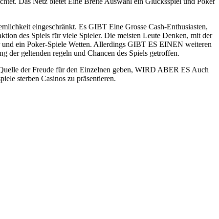
tet. Das Netz bietet Eine Breite Auswahl ein Glücksspiel und Poker
uemlichkeit eingeschränkt. Es GIBT Eine Grosse Cash-Enthusiasten,
ktion des Spiels für viele Spieler. Die meisten Leute Denken, mit der
er und ein Poker-Spiele Wetten. Allerdings GIBT ES EINEN weiteren
ng der geltenden regeln und Chancen des Spiels getroffen.
e Quelle der Freude für den Einzelnen geben, WIRD ABER ES Auch
iele sterben Casinos zu präsentieren.