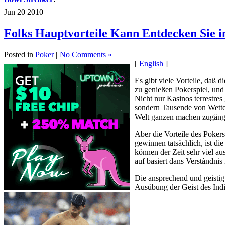
Jun
20
2010
Folks Hauptvorteile Kann Entdecken Sie 
Posted in
Poker
|
No Comments »
[
English
]
Es gibt viele Vorteile, daß 
zu genießen Pokerspiel, und
Nicht nur Kasinos terrestres
sondern Tausende von Wetten
Welt ganzen machen zugängl
Aber die Vorteile des Poker
gewinnen tatsächlich, ist die
können der Zeit sehr viel au
auf basiert dans Verstàndni
Die ansprechend und geistig
Ausübung der Geist des Indiv