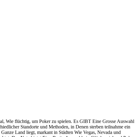
l, Wie flüchtig, um Poker zu spielen. Es GIBT Eine Grosse Auswahl
chiedlicher Standorte und Methoden, in Denen sterben teilnahme ein
Ganze Land liegt, markant in Städten Wie Vegas, Nevada und