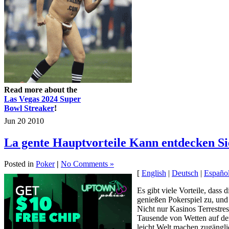
Read more about the
Las Vegas 2024 Super
Bowl Streaker
!
Jun
20
2010
La gente Hauptvorteile Kann entdecken Si
Posted in
Poker
|
No Comments »
[
English
|
Deutsch
|
Españo
Es gibt viele Vorteile, dass
genießen Pokerspiel zu, und
Nicht nur Kasinos Terrestres
Tausende von Wetten auf dem
leicht Welt machen zugängli