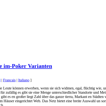
e im-Poker Varianten
l
|
Français
|
Italiano
]
 die Leute können erwerben, wenn sie sich widmen, egal, flüchtig wie, u
 für zufällig es gibt sie eine Menge unterschiedlicher Standorte und 
 gibt es en großer liegt Zahl über das ganze tierra, Markant en Städte
 Häuser eingerichtet Web. Das Netz bietet eine breite Auswahl un sorti
ch.