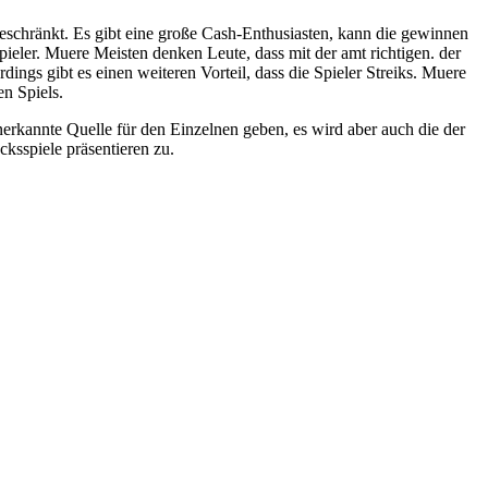
ngeschränkt. Es gibt eine große Cash-Enthusiasten, kann die gewinnen
Spieler. Muere Meisten denken Leute, dass mit der amt richtigen. der
ngs gibt es einen weiteren Vorteil, dass die Spieler Streiks. Muere
n Spiels.
erkannte Quelle für den Einzelnen geben, es wird aber auch die der
ksspiele präsentieren zu.