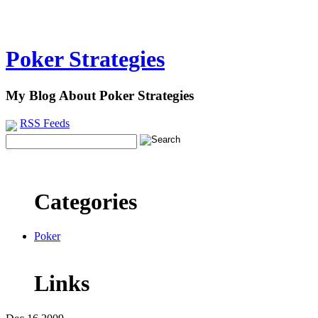
Poker Strategies
My Blog About Poker Strategies
RSS Feeds
Categories
Poker
Links