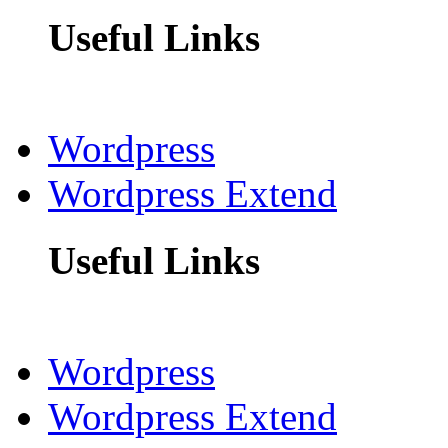
Useful Links
Wordpress
Wordpress Extend
Useful Links
Wordpress
Wordpress Extend