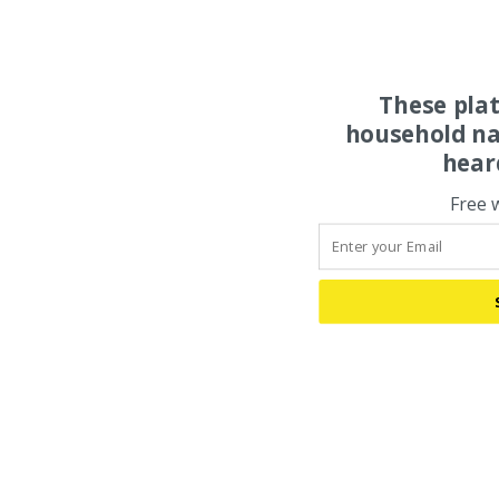
These pla
household na
hear
Free 