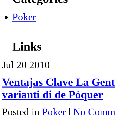
Poker
Links
Jul
20
2010
Ventajas Clave La Gent
varianti di de Póquer
Posted in
Poker
|
No Comme