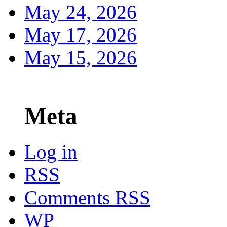
May 24, 2026
May 17, 2026
May 15, 2026
Meta
Log in
RSS
Comments
RSS
WP