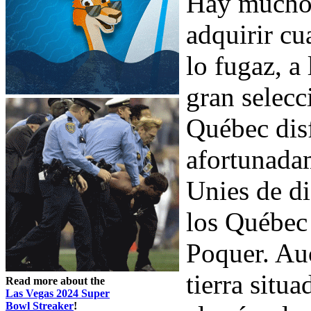
Hay muchos
adquirir cu
lo fugaz, a
gran selecc
Québec disf
afortunada
Unies de di
los Québec 
Poquer. Au
tierra situ
Read more about the
Las Vegas 2024 Super
Bowl Streaker
!