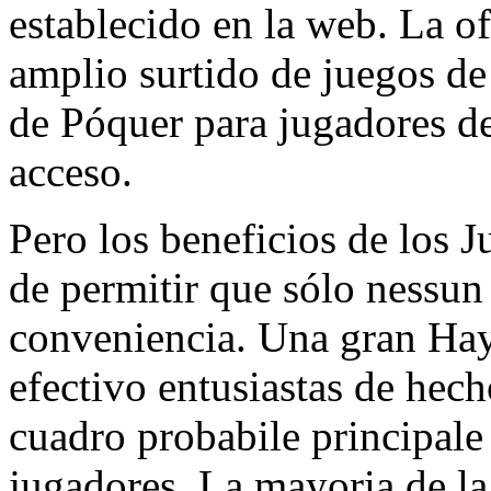
establecido en la web. La o
amplio surtido de juegos de
de Póquer para jugadores d
acceso.
Pero los beneficios de los J
de permitir que sólo nessun
conveniencia. Una gran Hay
efectivo entusiastas de hec
cuadro probabile principal
jugadores. La mayoria de la