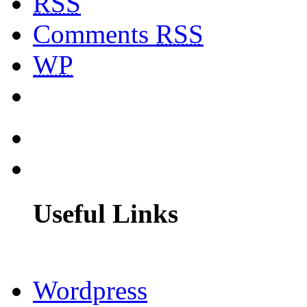
RSS
Comments
RSS
WP
Useful Links
Wordpress