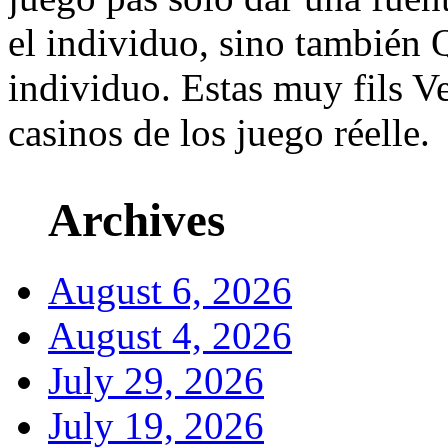
el individuo, sino también Q
individuo. Estas muy fils Ve
casinos de los juego réelle.
Archives
August 6, 2026
August 4, 2026
July 29, 2026
July 19, 2026