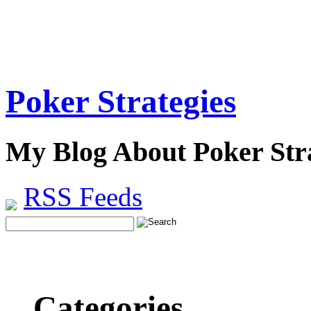
Poker Strategies
My Blog About Poker Stra
RSS Feeds
Categories