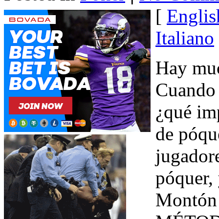
[
Englis
Italiano
Hay muc
Cuando 
¿qué im
de póqu
jugadore
póquer,
Montón 