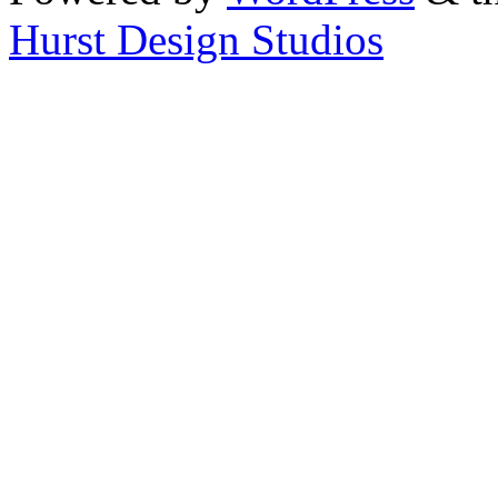
Hurst Design Studios