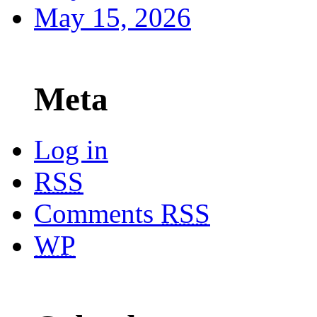
May 15, 2026
Meta
Log in
RSS
Comments
RSS
WP