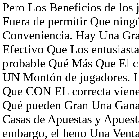
Pero Los Beneficios de los 
Fuera de permitir Que ning
Conveniencia. Hay Una Gran
Efectivo Que Los entusias
probable Qué Más Que El c
UN Montón de jugadores. L
Que CON EL correcta viene
Qué pueden Gran Una Ganar 
Casas de Apuestas y Apuest
embargo, el heno Una Vent