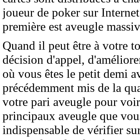
joueur de poker sur Interne
première est aveugle massive
Quand il peut être à votre t
décision d'appel, d'améliore
où vous êtes le petit demi 
précédemment mis de la quant
votre pari aveugle pour voir 
principaux aveugle que vous
indispensable de vérifier su