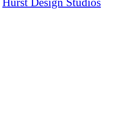
Hurst Design Studios