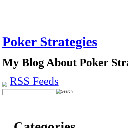
Poker Strategies
My Blog About Poker Stra
RSS Feeds
Categories