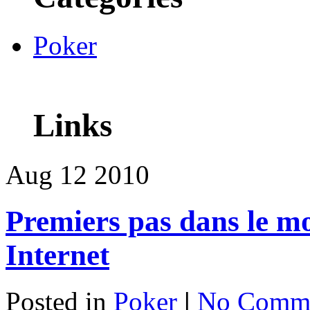
Poker
Links
Aug
12
2010
Premiers pas dans le m
Internet
Posted in
Poker
|
No Comme