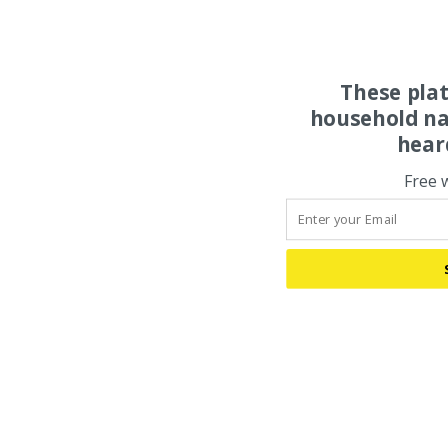
These pla
household na
hear
Free 