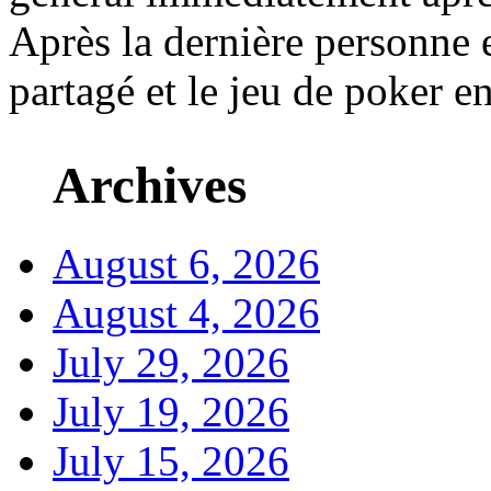
Après la dernière personne e
partagé et le jeu de poker en
Archives
August 6, 2026
August 4, 2026
July 29, 2026
July 19, 2026
July 15, 2026