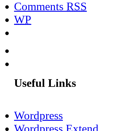
Comments
RSS
WP
Useful Links
Wordpress
Wordpress Extend