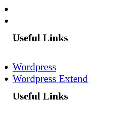
Useful Links
Wordpress
Wordpress Extend
Useful Links