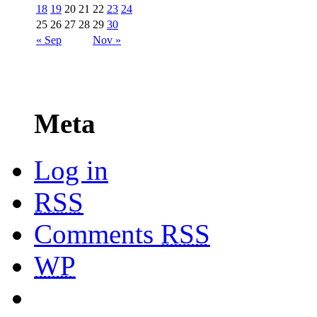
18
19
20
21
22
23
24
25
26
27
28
29
30
« Sep
Nov »
Meta
Log in
RSS
Comments
RSS
WP