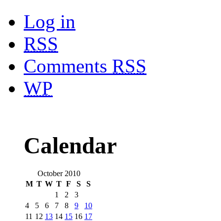
Log in
RSS
Comments
RSS
WP
Calendar
October 2010
M
T
W
T
F
S
S
1
2
3
4
5
6
7
8
9
10
11
12
13
14
15
16
17