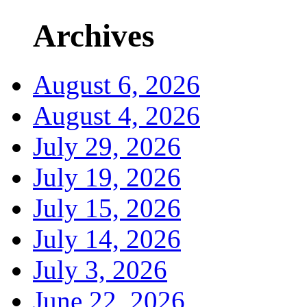
Archives
August 6, 2026
August 4, 2026
July 29, 2026
July 19, 2026
July 15, 2026
July 14, 2026
July 3, 2026
June 22, 2026