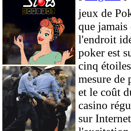
jeux de Po
que jamais
l'endroit i
poker est s
cinq étoile
mesure de p
et le coût 
casino régu
sur Interne