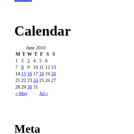
Calendar
June 2010
M
T
W
T
F
S
S
1
2
3
4
5
6
7
8
9
10
11
12
13
14
15
16
17
18
19
20
21
22
23
24
25
26
27
28
29
30
31
« May
Jul »
Meta