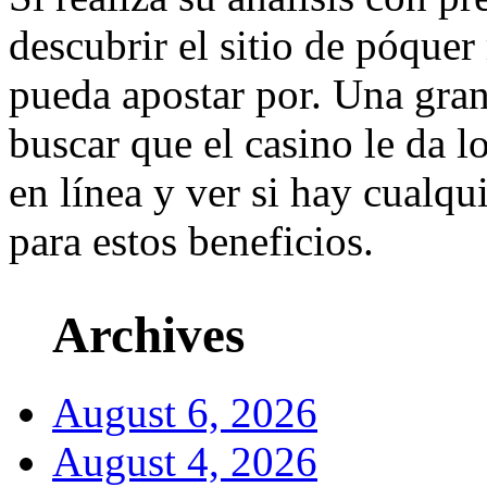
descubrir el sitio de póquer
pueda apostar por. Una gra
buscar que el casino le da 
en línea y ver si hay cualqu
para estos beneficios.
Archives
August 6, 2026
August 4, 2026