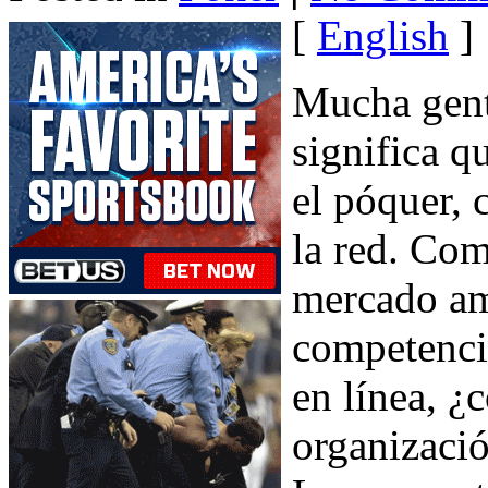
[
English
]
Mucha gent
significa q
el póquer, 
la red. Com
mercado am
competencia
en línea, ¿
organizaci