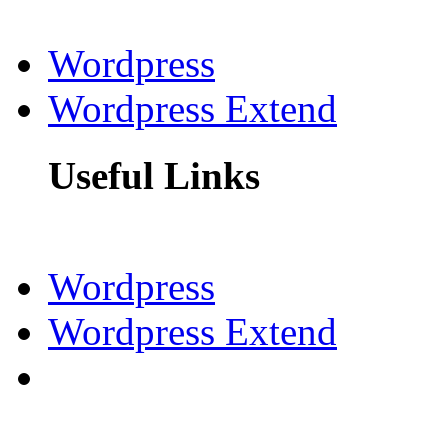
Wordpress
Wordpress Extend
Useful Links
Wordpress
Wordpress Extend