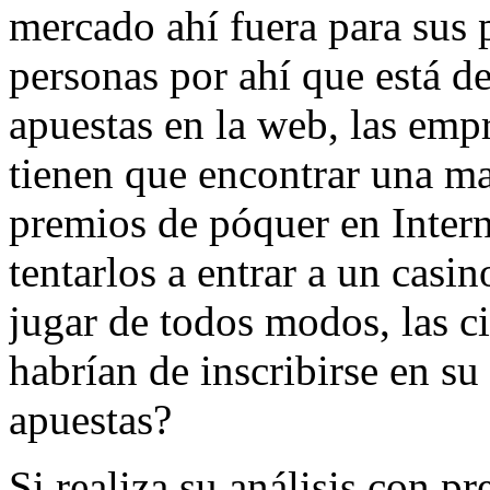
mercado ahí fuera para sus 
personas por ahí que está de
apuestas en la web, las emp
tienen que encontrar una ma
premios de póquer en Interne
tentarlos a entrar a un casin
jugar de todos modos, las ci
habrían de inscribirse en su
apuestas?
Si realiza su análisis con pr