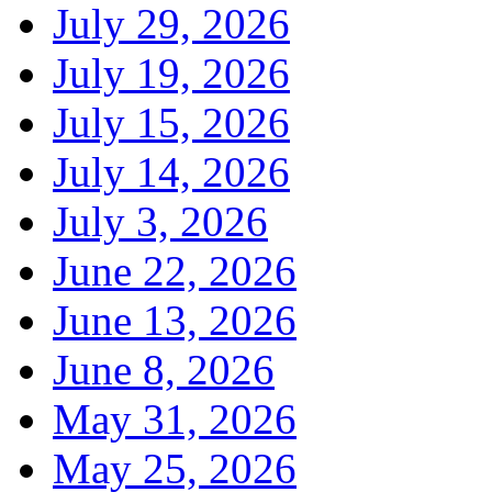
July 29, 2026
July 19, 2026
July 15, 2026
July 14, 2026
July 3, 2026
June 22, 2026
June 13, 2026
June 8, 2026
May 31, 2026
May 25, 2026